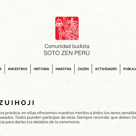
Comunidad budista
SOTO ZEN PERÚ
S
ANCESTROS
HISTORIA
MAESTRA
ZAZEN
ACTIVIDADES
PUBLIC
Z U I H O J I
ra práctica, en ellas ofrecemos nuestros méritos a todos los seres sensib
asados. Todos pueden participar de ellas. Siempre recordar que deben lle
ia para darles los detalles de la ceremonia.