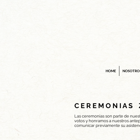
HOME
NOSOTRO
C E R E M O N I A S 
Las ceremonias son parte de nuest
votos y honramos a nuestros antep
comunicar previamente su asistenc